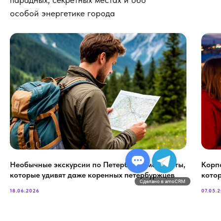
особой энергетике города
Необычные экскурсии по Петербургу: маршруты,
Корп
которые удивят даже коренных петербуржцев
кото
Сделано в amoCRM
18.06.2026
07.05.