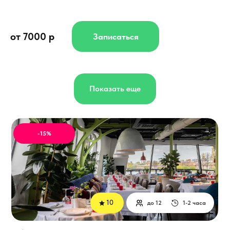
от 7000 р
Записаться
Показать еще
-15%
10
до 12
1-2 часа