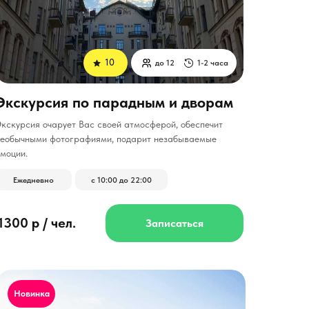
10
до 12
1-2 часа
Экскурсия по парадным и дворам
кскурсия очарует Вас своей атмосферой, обеспечит
необычными фотографиями, подарит незабываемые
моции.
Ежедневно
с 10:00 до 22:00
1300 р / чел.
Записаться
Новинка