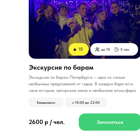
10
до 10
5 час
Экскурсия по барам
­Экскурсия по барам Петербурга – одно из самых
необычных предложений от гидов. В каждом баре есть
своя история, авторское меню и необычная атмосфера.
Ежедневно
с 10:00 до 22:00
2600 р / чел.
Записаться