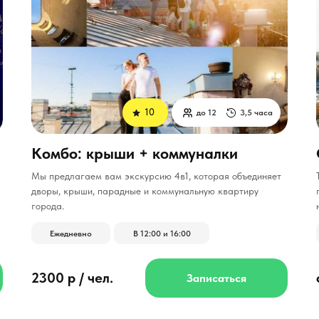
10
до 12
3,5 часа
Комбо: крыши + коммуналки
Мы предлагаем вам экскурсию 4в1, которая объединяет
дворы, крыши, парадные и коммунальную квартиру
города.
Ежедневно
В 12:00 и 16:00
2300 р / чел.
Записаться