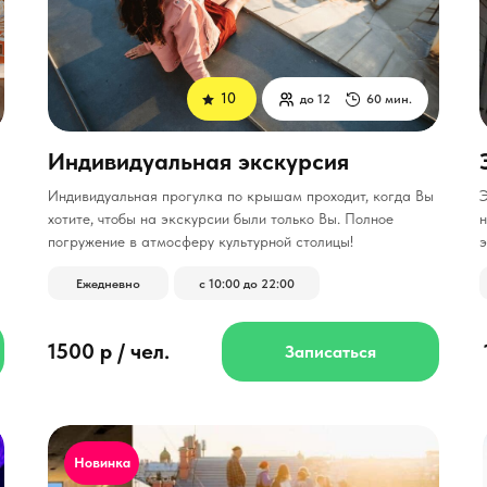
10
до 12
60 мин.
Индивидуальная экскурсия
Индивидуальная прогулка по крышам проходит, когда Вы
Э
хотите, чтобы на экскурсии были только Вы.
Полное
погружение в атмосферу культурной столицы!
э
Ежедневно
с 10:00 до 22:00
1500 р / чел.
Записаться
Новинка