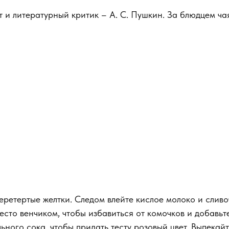
 и литературный критик – А. С. Пушкин. За блюдцем чая 
еретертые желтки. Следом влейте кислое молоко и сливо
есто венчиком, чтобы избавиться от комочков и добавьт
ьного сока, чтобы придать тесту розовый цвет. Выпека