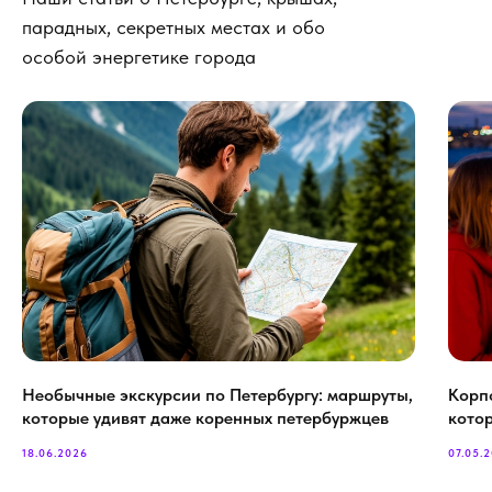
парадных, секретных местах и обо
особой энергетике города
Необычные экскурсии по Петербургу: маршруты,
Корп
которые удивят даже коренных петербуржцев
кото
18.06.2026
07.05.