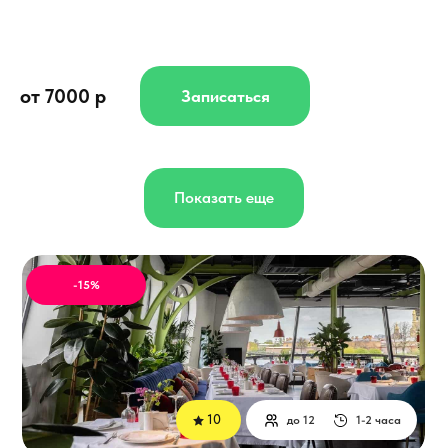
от 7000 р
Записаться
Показать еще
-15%
10
до 12
1-2 часа