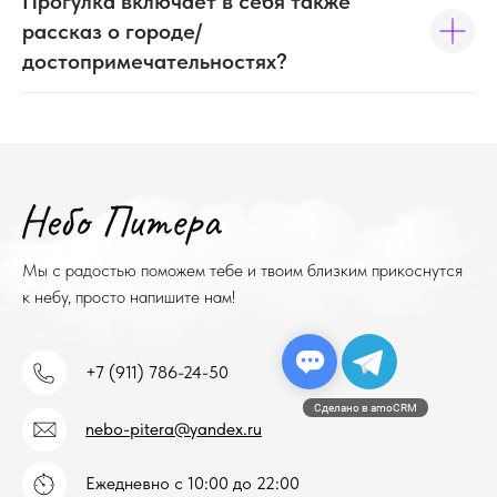
Прогулка включает в себя также
Контакты
рассказ о городе/
достопримечательностях?
Мы с радостью поможем тебе и твоим близким прикоснутся
к небу, просто напишите нам!
+7 (911) 786-24-50
Сделано в amoCRM
nebo-pitera@yandex.ru
Ежедневно с 10:00 до 22:00