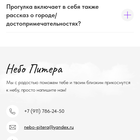
Прогулка включает в себя также
Контакты
рассказ о городе/
достопримечательностях?
Мы с радостью поможем тебе и твоим близким прикоснутся
к небу, просто напишите нам!
+7 (911) 786-24-50
nebo-pitera@yandex.ru