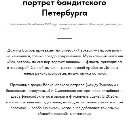
портрет бандитского
Петербурга
Фильм Алексея Балабанова 1997 года сделал город символом 90-х: серый, жестокий, но
родной.
Данила Багров приезжает на Витебский вокзал — перрон почти
не изменился, только поезда современнее. Музыкальный магазин
«Рок-остров» до сих пор торгует винилом — фанаты приходят за
атмосферой. Сенной рынок — место первой «работы» Данилы —
теперь реконструирован, но дух рынка остался.
Проходные дворы Васильевского острова (между Тучковым и
Волховским переулками) и Смоленское лютеранское кладбище —
здесь философские разговоры и финальные сцены. В 2026-м
многие локации выглядят чище, но кадры из фильма оживают при
прогулке — особенно зимой, когда снег добавляет той самой
«балабановской» меланхолии.