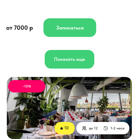
от 7000 р
Записаться
Показать еще
-15%
10
до 12
1-2 часа